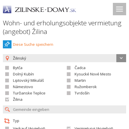
Wohn- und erholungsobjekte vermietung
(angebot) Žilina
Diese Suche speichern
Žilinský
Bytča
Čadca
Dolný Kubín
Kysucké Nové Mesto
Liptovský Mikuláš
Martin
Námestovo
Ružomberok
Turčianske Teplice
Tvrdošín
Žilina
Typ
Verkauf (Angebot)
Vermietung (Angebot)