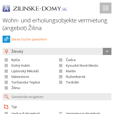
Wohn- und erholungsobjekte vermietung
(angebot) Žilina
Diese Suche speichern
Žilinský
Bytča
Čadca
Dolný Kubín
Kysucké Nové Mesto
Liptovský Mikuláš
Martin
Námestovo
Ružomberok
Turčianske Teplice
Tvrdošín
Žilina
Typ
Verkauf (Angebot)
Vermietung (Angebot)