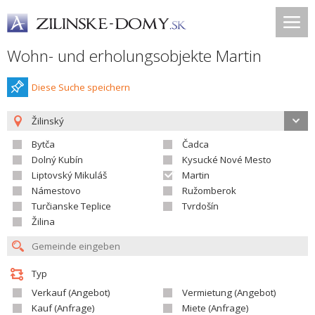
Wohn- und erholungsobjekte Martin
Diese Suche speichern
Žilinský
Bytča
Čadca
Dolný Kubín
Kysucké Nové Mesto
Liptovský Mikuláš
Martin
Námestovo
Ružomberok
Turčianske Teplice
Tvrdošín
Žilina
Typ
Verkauf (Angebot)
Vermietung (Angebot)
Kauf (Anfrage)
Miete (Anfrage)