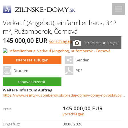
Verkauf (Angebot), einfamilienhaus, 342
m
,
Ružomberok
,
Černová
2
145 000,00 EUR
vorschlagen
19 Fotos anzeigen
Interesse zufügen
Senden
Drucken
PDF
topovať inzerát
Weitere Infos zum Auftrag
https://www.reality-ruzomberok.sk/predaj-domov-domy-novostavby/Drevenica-s-murovanou-pristavbou-Cernova-36028/?utm_source=areality&utm_medium=xml&utm_term=36028&utm_content=dom&utm_campaign=portaly
145 000,00
EUR
Preis
vorschlagen
Eingefügt
30.06.2026