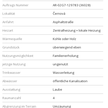
Auftrags Nummer
AR-02G7-129783 (36028)
Lokalität
Černová
Anfahrt
Asphaltstraße
Heizart
Zentralheizung + lokale Heizung
Wärmequelle
Kohle oder Holz
Grundstück
überwiegend eben
Nutzungsmöglichkeit
Familienerholung
jetzige Nutzung
ungenutzt
Trinkwasser
Wasserleitung
Abwässer
öffentliche Kanalisation
Ausstattung
Laube
Raumanzahl
4
Abgrenzung im Terrain
Umzäunung