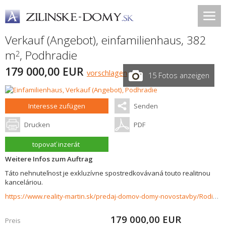
Verkauf (Angebot), einfamilienhaus, 382
m
,
Podhradie
2
179 000,00 EUR
vorschlagen
15 Fotos anzeigen
Interesse zufügen
Senden
Drucken
PDF
topovať inzerát
Weitere Infos zum Auftrag
Táto nehnuteľnost je exkluzívne spostredkovávaná touto realitnou
kanceláriou.
https://www.reality-martin.sk/predaj-domov-domy-novostavby/Rodinny-dom-na-predaj-Podhradie-29248/?utm_source=areality&utm_medium=xml&utm_term=29248&utm_content=dom&utm_campaign=portaly
179 000,00
EUR
Preis