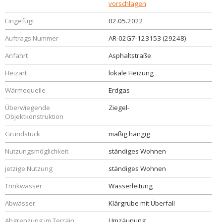
vorschlagen
Eingefügt
02.05.2022
Auftrags Nummer
AR-02G7-123153 (29248)
Anfahrt
Asphaltstraße
Heizart
lokale Heizung
Wärmequelle
Erdgas
Überwiegende
Ziegel-
Objektkonstruktion
Grundstück
maßig hängig
Nutzungsmöglichkeit
ständiges Wohnen
jetzige Nutzung
ständiges Wohnen
Trinkwasser
Wasserleitung
Abwässer
Klärgrube mit Überfall
Abgrenzung im Terrain
Umzäunung