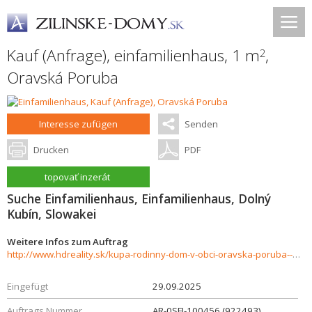
Kauf (Anfrage), einfamilienhaus, 1 m
,
2
Oravská Poruba
Interesse zufügen
Senden
Drucken
PDF
topovať inzerát
Suche Einfamilienhaus, Einfamilienhaus, Dolný
Kubín, Slowakei
Weitere Infos zum Auftrag
http://www.hdreality.sk/kupa-rodinny-dom-v-obci-oravska-poruba--937751
Eingefügt
29.09.2025
Auftrags Nummer
AR-0SFI-100456 (922493)