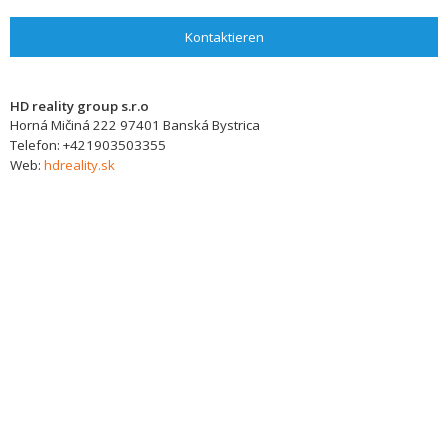
Kontaktieren
HD reality group s.r.o
Horná Mičiná 222
97401
Banská Bystrica
Telefon:
+421903503355
Web:
hdreality.sk