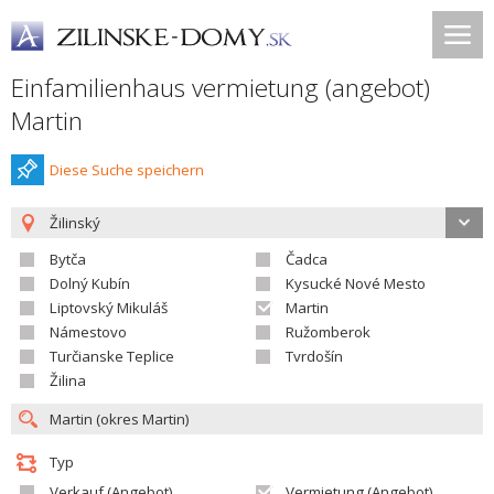
Einfamilienhaus vermietung (angebot)
Martin
Diese Suche speichern
Žilinský
Bytča
Čadca
Dolný Kubín
Kysucké Nové Mesto
Liptovský Mikuláš
Martin
Námestovo
Ružomberok
Turčianske Teplice
Tvrdošín
Žilina
Typ
Verkauf (Angebot)
Vermietung (Angebot)