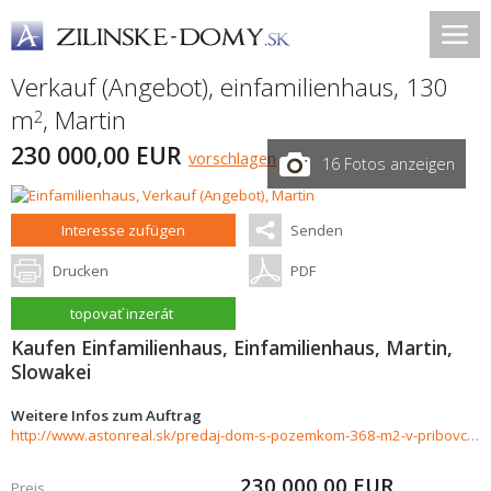
Verkauf (Angebot), einfamilienhaus, 130
m
,
Martin
2
230 000,00 EUR
vorschlagen
16 Fotos anzeigen
Interesse zufügen
Senden
Drucken
PDF
topovať inzerát
Kaufen Einfamilienhaus, Einfamilienhaus, Martin,
Slowakei
Weitere Infos zum Auftrag
http://www.astonreal.sk/predaj-dom-s-pozemkom-368-m2-v-pribovciach-zariadeny-1002211
230 000,00
EUR
Preis