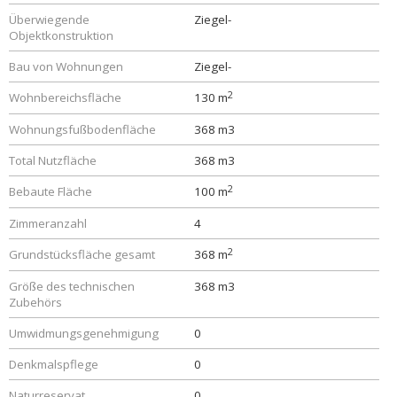
Überwiegende
Ziegel-
Objektkonstruktion
Bau von Wohnungen
Ziegel-
2
Wohnbereichsfläche
130 m
Wohnungsfußbodenfläche
368 m3
Total Nutzfläche
368 m3
2
Bebaute Fläche
100 m
Zimmeranzahl
4
2
Grundstücksfläche gesamt
368 m
Größe des technischen
368 m3
Zubehörs
Umwidmungsgenehmigung
0
Denkmalspflege
0
Naturreservat
0