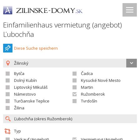
Einfamilienhaus vermietung (angebot)
Ľubochňa
Diese Suche speichern
Žilinský
Bytča
Čadca
Dolný Kubín
Kysucké Nové Mesto
Liptovský Mikuláš
Martin
Námestovo
Ružomberok
Turčianske Teplice
Tvrdošín
Žilina
Typ
Verkauf (Angebot)
Vermietung (Angebot)