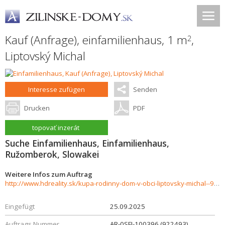
Kauf (Anfrage), einfamilienhaus, 1 m
,
2
Liptovský Michal
Interesse zufügen
Senden
Drucken
PDF
topovať inzerát
Suche Einfamilienhaus, Einfamilienhaus,
Ružomberok, Slowakei
Weitere Infos zum Auftrag
http://www.hdreality.sk/kupa-rodinny-dom-v-obci-liptovsky-michal--937283
Eingefügt
25.09.2025
Auftrags Nummer
AR-0SFI-100396 (922493)