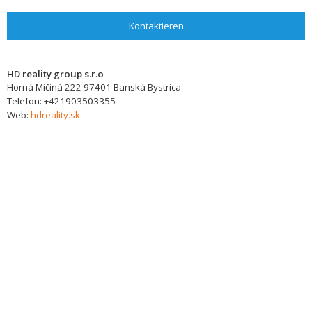
Kontaktieren
HD reality group s.r.o
Horná Mičiná 222
97401
Banská Bystrica
Telefon:
+421903503355
Web:
hdreality.sk