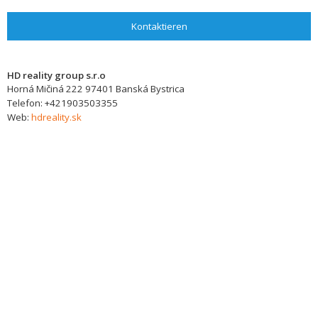
Kontaktieren
HD reality group s.r.o
Horná Mičiná 222
97401
Banská Bystrica
Telefon:
+421903503355
Web:
hdreality.sk