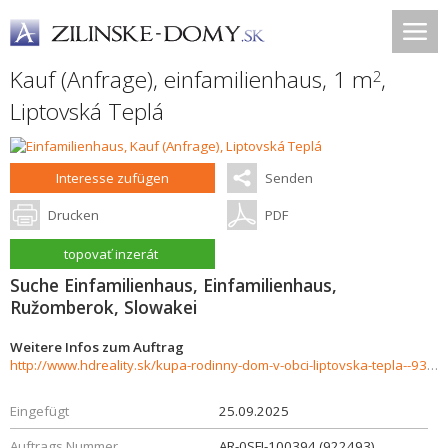
Kauf (Anfrage), einfamilienhaus, 1 m
,
2
Liptovská Teplá
Interesse zufügen
Senden
Drucken
PDF
topovať inzerát
Suche Einfamilienhaus, Einfamilienhaus,
Ružomberok, Slowakei
Weitere Infos zum Auftrag
http://www.hdreality.sk/kupa-rodinny-dom-v-obci-liptovska-tepla--937280
Eingefügt
25.09.2025
Auftrags Nummer
AR-0SFI-100394 (922493)