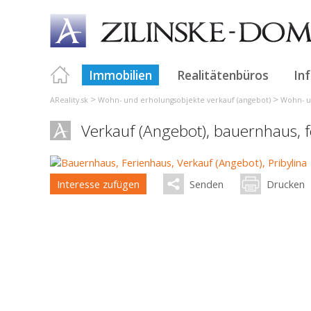
Immobilien
Realitätenbüros
In
>
>
AReality.sk
Wohn- und erholungsobjekte verkauf (angebot)
Wohn- un
Verkauf (Angebot), bauernhaus, 
Interesse zufügen
Senden
Drucken