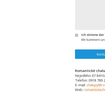
Ich stimme der
Wir kümmern uns
Konta
Romantické chalup
Nejedlého 67
8410
Telefon:
0918 789 
E-mail:
chalupy@ro
Web:
romantickech