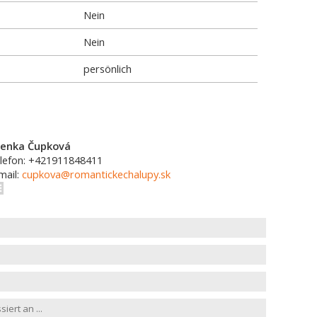
Nein
Nein
persönlich
enka Čupková
lefon: +421911848411
mail:
cupkova@romantickechalupy.sk