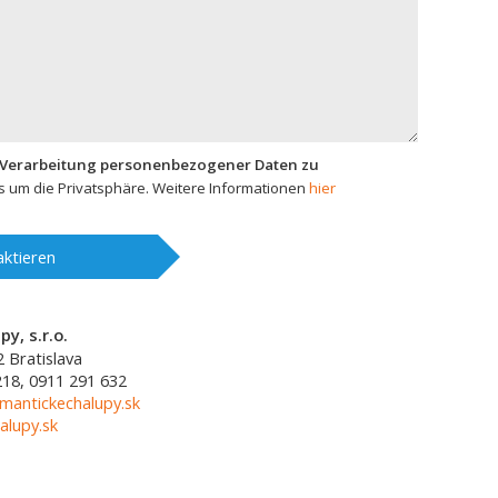
 Verarbeitung personenbezogener Daten zu
 um die Privatsphäre. Weitere Informationen
hier
ktieren
y, s.r.o.
2
Bratislava
218, 0911 291 632
mantickechalupy.sk
alupy.sk