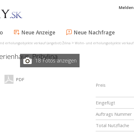
Melden 
fo
Neue Anzeige
Neue Nachfrage
>
d erholungsobjekte verkauf (angebot) Žilina
Wohn- und erholungsobjekte verkauf 
ferienhaus,
Pribylina
18 Fotos anzeigen
PDF
Preis
Eingefügt
Auftrags Nummer
Total Nutzfläche