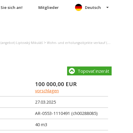
Sie sich an!
Mitglieder
Deutsch
>
(angebot) Liptovský Mikuláš
Wohn- und erholungsobjekte verkauf (angebot) Pribylina
Topovať inzerát
100 000,00
EUR
vorschlagen
27.03.2025
AR-0553-1110491 (ch00288085)
40 m3