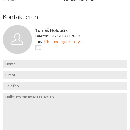
Zustand
Teilrekonstuktion
Kontaktieren
Tomáš Holubčík
Telefon: +421413217800
E-mail:
holubcik@tureality.sk