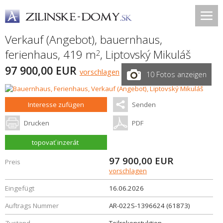
Verkauf (Angebot), bauernhaus,
ferienhaus, 419 m
,
Liptovský Mikuláš
2
97 900,00 EUR
vorschlagen
10 Fotos anzeigen
Interesse zufügen
Senden
Drucken
PDF
topovať inzerát
97 900,00
EUR
Preis
vorschlagen
Eingefügt
16.06.2026
Auftrags Nummer
AR-022S-1396624 (61873)