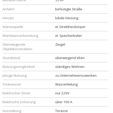
Bebaute Fläche
55 m
Anfahrt
befestigte Straße
Heizart
lokale Heizung
Wärmequelle
el. Direktheizkörper
Warmwasserbereitung
el. Speicherbolier
Überwiegende
Ziegel-
Objektkonstruktion
Grundstück
überwiegend eben
Nutzungsmöglichkeit
ständiges Wohnen
jetzige Nutzung
zu Unternehmenszwecken
Trinkwasser
Wasserleitung
Elektrischer Strom
nur 220V
Elektrische Sicherung
über 100 A
Ausstattung
Terasse