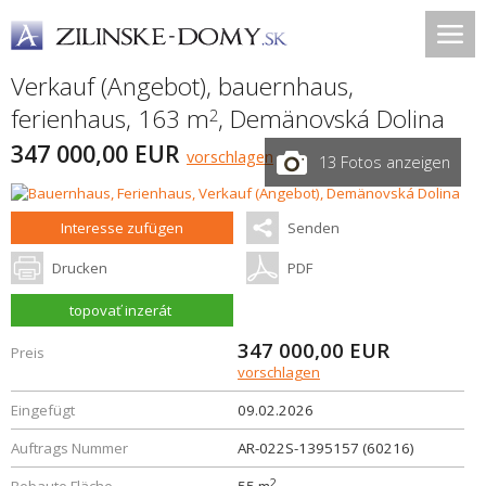
Verkauf (Angebot), bauernhaus,
ferienhaus, 163 m
,
Demänovská Dolina
2
347 000,00 EUR
vorschlagen
13 Fotos anzeigen
Interesse zufügen
Senden
Drucken
PDF
topovať inzerát
347 000,00
EUR
Preis
vorschlagen
Eingefügt
09.02.2026
Auftrags Nummer
AR-022S-1395157 (60216)
2