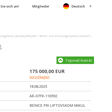
Sie sich an!
Mitglieder
Deutsch
>
(angebot) Liptovský Mikuláš
Wohn- und erholungsobjekte verkauf (angebot) Liptovský Mikuláš
š
Topovať inzerát
175 000,00
EUR
vorschlagen
18.08.2025
AR-07FR-116592
BENICE PRI LIPTOVSKOM MIKUL