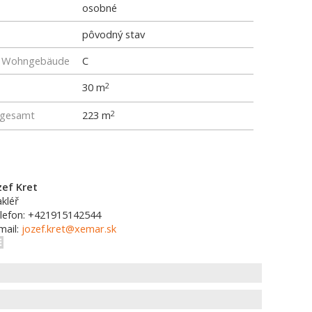
osobné
pôvodný stav
ür Wohngebäude
C
30 m
2
 gesamt
223 m
2
zef Kret
kléř
lefon: +421915142544
mail:
jozef.kret@xemar.sk