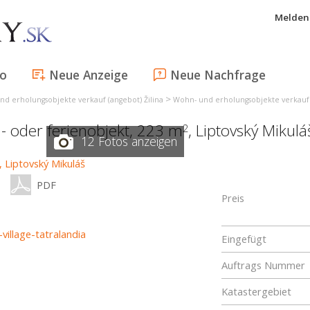
Melden 
fo
Neue Anzeige
Neue Nachfrage
>
d erholungsobjekte verkauf (angebot) Žilina
Wohn- und erholungsobjekte verkauf 
- oder ferienobjekt, 223 m
,
Liptovský Mikulá
2
12 Fotos anzeigen
PDF
Preis
village-tatralandia
Eingefügt
Auftrags Nummer
Katastergebiet