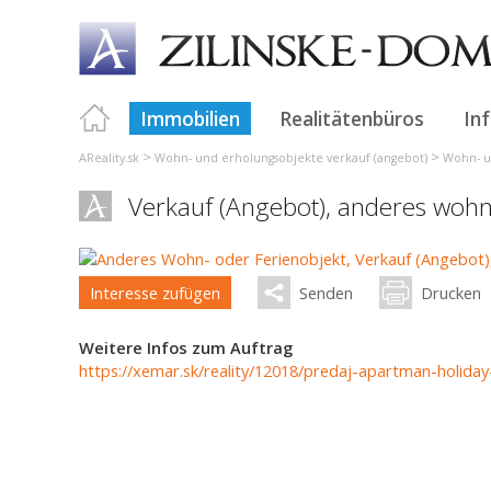
Immobilien
Realitätenbüros
In
>
>
AReality.sk
Wohn- und erholungsobjekte verkauf (angebot)
Wohn- un
Verkauf (Angebot), anderes wohn
Interesse zufügen
Senden
Drucken
Weitere Infos zum Auftrag
https://xemar.sk/reality/12018/predaj-apartman-holiday-