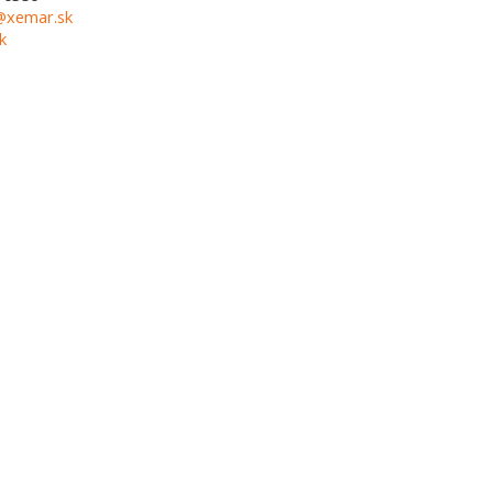
l@xemar.sk
k