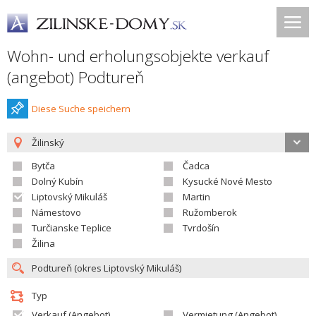
Wohn- und erholungsobjekte verkauf
(angebot) Podtureň
Diese Suche speichern
Žilinský
Bytča
Čadca
Dolný Kubín
Kysucké Nové Mesto
Liptovský Mikuláš
Martin
Námestovo
Ružomberok
Turčianske Teplice
Tvrdošín
Žilina
Typ
Verkauf (Angebot)
Vermietung (Angebot)