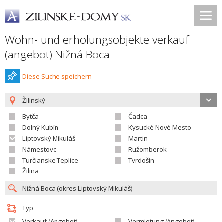
Wohn- und erholungsobjekte verkauf
(angebot) Nižná Boca
Diese Suche speichern
Žilinský
Bytča
Čadca
Dolný Kubín
Kysucké Nové Mesto
Liptovský Mikuláš
Martin
Námestovo
Ružomberok
Turčianske Teplice
Tvrdošín
Žilina
Typ
Verkauf (Angebot)
Vermietung (Angebot)