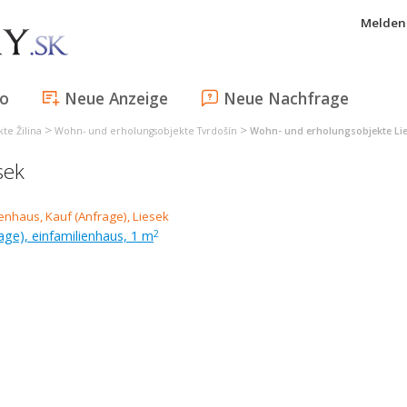
Melden 
fo
Neue Anzeige
Neue Nachfrage
>
>
te Žilina
Wohn- und erholungsobjekte Tvrdošín
Wohn- und erholungsobjekte Li
sek
age), einfamilienhaus, 1 m
2