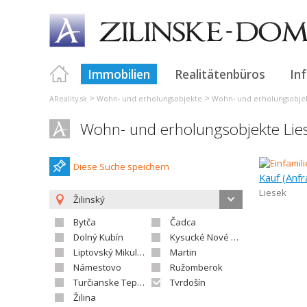
Immobilien
Realitätenbüros
In
>
>
AReality.sk
Wohn- und erholungsobjekte
Wohn- und erholungsobjek
Wohn- und erholungsobjekte Lie
Diese Suche speichern
Kauf (Anfr
Liesek
Žilinský
Bytča
Čadca
Dolný Kubín
Kysucké Nové Mesto
Liptovský Mikuláš
Martin
Námestovo
Ružomberok
Turčianske Teplice
Tvrdošín
Žilina