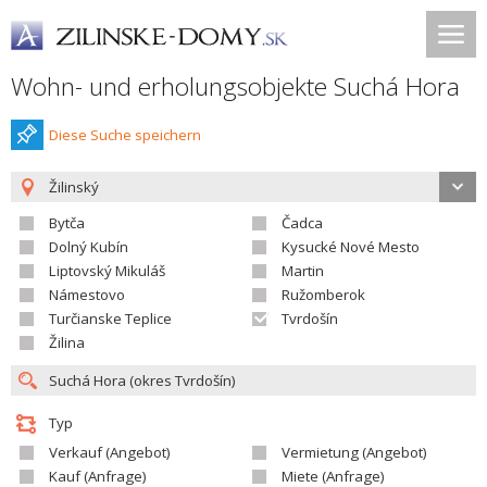
Wohn- und erholungsobjekte Suchá Hora
Diese Suche speichern
Žilinský
Bytča
Čadca
Dolný Kubín
Kysucké Nové Mesto
Liptovský Mikuláš
Martin
Námestovo
Ružomberok
Turčianske Teplice
Tvrdošín
Žilina
Typ
Verkauf (Angebot)
Vermietung (Angebot)
Kauf (Anfrage)
Miete (Anfrage)