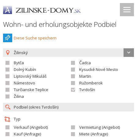
Wohn- und erholungsobjekte Podbiel
Diese Suche speichern
Žilinský
Bytča
Čadca
Dolný Kubín
Kysucké Nové Mesto
Liptovský Mikuláš
Martin
Námestovo
Ružomberok
Turčianske Teplice
Tvrdošín
Žilina
Typ
Verkauf (Angebot)
Vermietung (Angebot)
Kauf (Anfrage)
Miete (Anfrage)