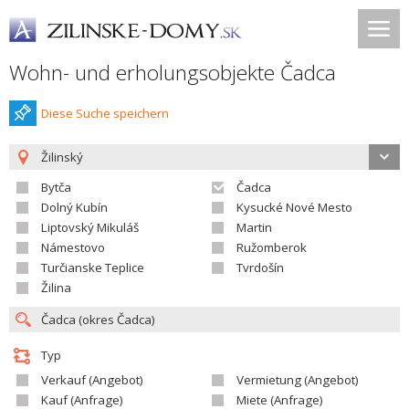
Wohn- und erholungsobjekte Čadca
Diese Suche speichern
Žilinský
Bytča
Čadca
Dolný Kubín
Kysucké Nové Mesto
Liptovský Mikuláš
Martin
Námestovo
Ružomberok
Turčianske Teplice
Tvrdošín
Žilina
Typ
Verkauf (Angebot)
Vermietung (Angebot)
Kauf (Anfrage)
Miete (Anfrage)