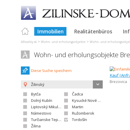
Immobilien
Realitätenbüros
In
>
>
AReality.sk
Wohn- und erholungsobjekte
Wohn- und erholungsobjek
Wohn- und erholungsobjekte Bre
Diese Suche speichern
Kauf (Anfr
Brezovica
Žilinský
Bytča
Čadca
Dolný Kubín
Kysucké Nové Mesto
Liptovský Mikuláš
Martin
Námestovo
Ružomberok
Turčianske Teplice
Tvrdošín
Žilina