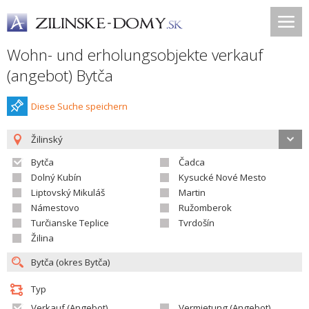
Wohn- und erholungsobjekte verkauf
(angebot) Bytča
Diese Suche speichern
Žilinský
Bytča
Čadca
Dolný Kubín
Kysucké Nové Mesto
Liptovský Mikuláš
Martin
Námestovo
Ružomberok
Turčianske Teplice
Tvrdošín
Žilina
Typ
Verkauf (Angebot)
Vermietung (Angebot)