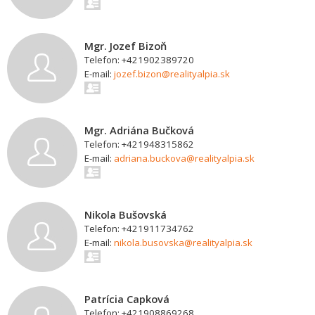
Mgr. Jozef Bizoň
Telefon: +421902389720
E-mail:
jozef.bizon@realityalpia.sk
Mgr. Adriána Bučková
Telefon: +421948315862
E-mail:
adriana.buckova@realityalpia.sk
Nikola Bušovská
Telefon: +421911734762
E-mail:
nikola.busovska@realityalpia.sk
Patrícia Capková
Telefon: +421908869268