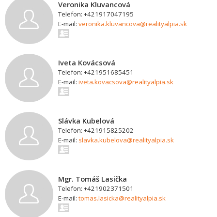
Veronika Kluvancová
Telefon: +421917047195
E-mail:
veronika.kluvancova@realityalpia.sk
Iveta Kovácsová
Telefon: +421951685451
E-mail:
iveta.kovacsova@realityalpia.sk
Slávka Kubelová
Telefon: +421915825202
E-mail:
slavka.kubelova@realityalpia.sk
Mgr. Tomáš Lasička
Telefon: +421902371501
E-mail:
tomas.lasicka@realityalpia.sk