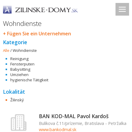
Wohndienste
+ Fügen Sie ein Unternehmen
Kategorie
Alle
/
Wohndienste
Reinigung
Fensterputen
Babysitting
Umziehen
hygienische Tätigkeit
Lokalität
Žilinský
BAN KOD-MAL Pavol Kardoš
Bulíkova č.11/prízemie, Bratislava - Petržalka
www.bankodmal.sk