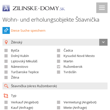
Wohn- und erholungsobjekte Štiavnička
Diese Suche speichern
Žilinský
Bytča
Čadca
Dolný Kubín
Kysucké Nové Mesto
Liptovský Mikuláš
Martin
Námestovo
Ružomberok
Turčianske Teplice
Tvrdošín
Žilina
Typ
Verkauf (Angebot)
Vermietung (Angebot)
Kauf (Anfrage)
Miete (Anfrage)