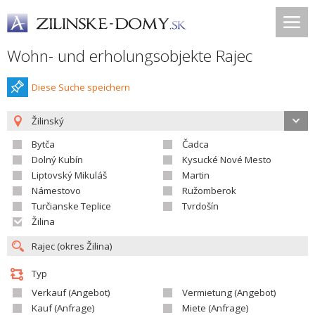
Wohn- und erholungsobjekte Rajec
Diese Suche speichern
Žilinský
Bytča
Čadca
Dolný Kubín
Kysucké Nové Mesto
Liptovský Mikuláš
Martin
Námestovo
Ružomberok
Turčianske Teplice
Tvrdošín
Žilina
Typ
Verkauf (Angebot)
Vermietung (Angebot)
Kauf (Anfrage)
Miete (Anfrage)