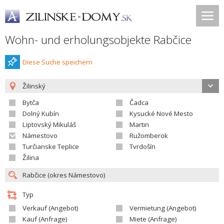
Wohn- und erholungsobjekte Rabčice
Diese Suche speichern
Žilinský
Bytča
Čadca
Dolný Kubín
Kysucké Nové Mesto
Liptovský Mikuláš
Martin
Námestovo
Ružomberok
Turčianske Teplice
Tvrdošín
Žilina
Typ
Verkauf (Angebot)
Vermietung (Angebot)
Kauf (Anfrage)
Miete (Anfrage)