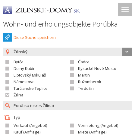
Wohn- und erholungsobjekte Porúbka
Diese Suche speichern
Žilinský
Bytča
Čadca
Dolný Kubín
Kysucké Nové Mesto
Liptovský Mikuláš
Martin
Námestovo
Ružomberok
Turčianske Teplice
Tvrdošín
Žilina
Typ
Verkauf (Angebot)
Vermietung (Angebot)
Kauf (Anfrage)
Miete (Anfrage)