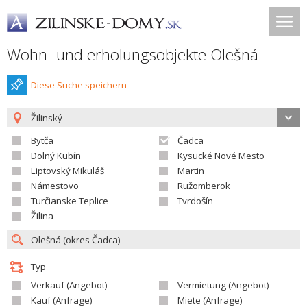
Wohn- und erholungsobjekte Olešná
Diese Suche speichern
Žilinský
Bytča
Čadca
Dolný Kubín
Kysucké Nové Mesto
Liptovský Mikuláš
Martin
Námestovo
Ružomberok
Turčianske Teplice
Tvrdošín
Žilina
Typ
Verkauf (Angebot)
Vermietung (Angebot)
Kauf (Anfrage)
Miete (Anfrage)