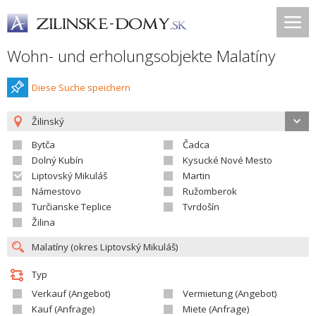
Wohn- und erholungsobjekte Malatíny
Diese Suche speichern
Žilinský
Bytča
Čadca
Dolný Kubín
Kysucké Nové Mesto
Liptovský Mikuláš
Martin
Námestovo
Ružomberok
Turčianske Teplice
Tvrdošín
Žilina
Typ
Verkauf (Angebot)
Vermietung (Angebot)
Kauf (Anfrage)
Miete (Anfrage)