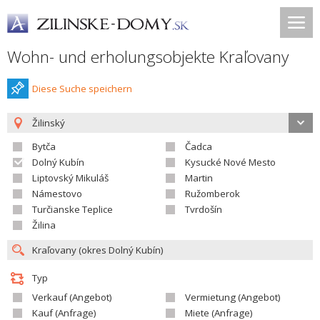
Wohn- und erholungsobjekte Kraľovany
Diese Suche speichern
Žilinský
Bytča
Čadca
Dolný Kubín
Kysucké Nové Mesto
Liptovský Mikuláš
Martin
Námestovo
Ružomberok
Turčianske Teplice
Tvrdošín
Žilina
Typ
Verkauf (Angebot)
Vermietung (Angebot)
Kauf (Anfrage)
Miete (Anfrage)