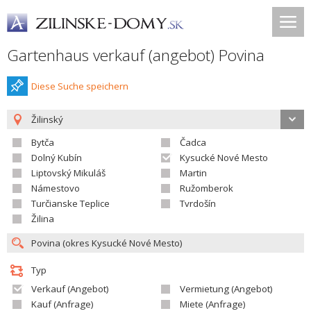
Gartenhaus verkauf (angebot) Povina
Diese Suche speichern
Žilinský
Bytča
Čadca
Dolný Kubín
Kysucké Nové Mesto
Liptovský Mikuláš
Martin
Námestovo
Ružomberok
Turčianske Teplice
Tvrdošín
Žilina
Typ
Verkauf (Angebot)
Vermietung (Angebot)
Kauf (Anfrage)
Miete (Anfrage)