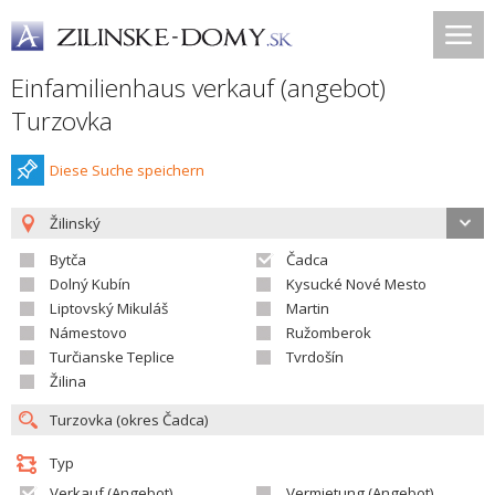
Einfamilienhaus verkauf (angebot)
Turzovka
Diese Suche speichern
Žilinský
Bytča
Čadca
Dolný Kubín
Kysucké Nové Mesto
Liptovský Mikuláš
Martin
Námestovo
Ružomberok
Turčianske Teplice
Tvrdošín
Žilina
Typ
Verkauf (Angebot)
Vermietung (Angebot)