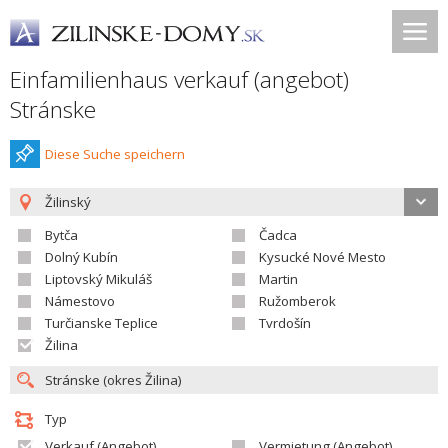
Einfamilienhaus verkauf (angebot)
Stránske
Diese Suche speichern
Žilinský
Bytča
Čadca
Dolný Kubín
Kysucké Nové Mesto
Liptovský Mikuláš
Martin
Námestovo
Ružomberok
Turčianske Teplice
Tvrdošín
Žilina
Typ
Verkauf (Angebot)
Vermietung (Angebot)