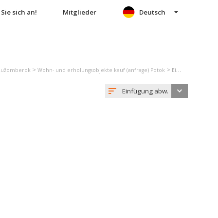
Sie sich an!
Mitglieder
Deutsch
>
>
 Ružomberok
Wohn- und erholungsobjekte kauf (anfrage) Potok
Einfamilienhaus kauf (anfrage) Potok
Einfügung abw.