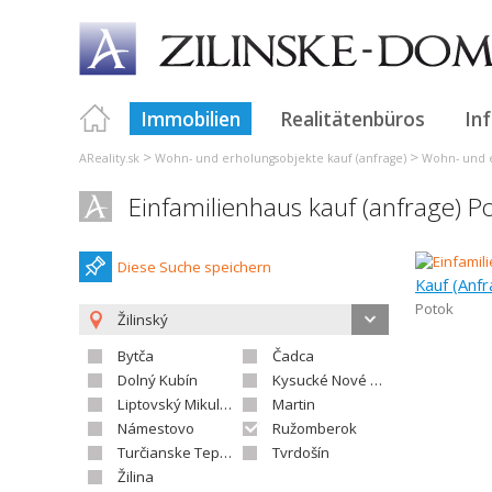
Immobilien
Realitätenbüros
In
>
>
AReality.sk
Wohn- und erholungsobjekte kauf (anfrage)
Wohn- und e
Einfamilienhaus kauf (anfrage) P
Diese Suche speichern
Kauf (Anfr
Potok
Žilinský
Bytča
Čadca
Dolný Kubín
Kysucké Nové Mesto
Liptovský Mikuláš
Martin
Námestovo
Ružomberok
Turčianske Teplice
Tvrdošín
Žilina