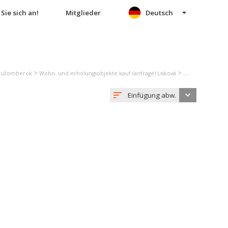
Sie sich an!
Mitglieder
Deutsch
>
>
 Ružomberok
Wohn- und erholungsobjekte kauf (anfrage) Lisková
Einfamilienhaus
Einfügung abw.