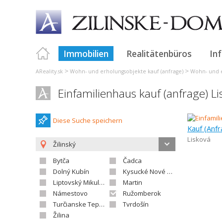
Immobilien
Realitätenbüros
In
>
>
AReality.sk
Wohn- und erholungsobjekte kauf (anfrage)
Wohn- und e
Einfamilienhaus kauf (anfrage) Li
Diese Suche speichern
Kauf (Anfr
Lisková
Žilinský
Bytča
Čadca
Dolný Kubín
Kysucké Nové Mesto
Liptovský Mikuláš
Martin
Námestovo
Ružomberok
Turčianske Teplice
Tvrdošín
Žilina