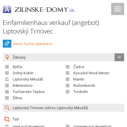
Einfamilienhaus verkauf (angebot)
Liptovský Trnovec
Diese Suche speichern
Žilinský
Bytča
Čadca
Dolný Kubín
Kysucké Nové Mesto
Liptovský Mikuláš
Martin
Námestovo
Ružomberok
Turčianske Teplice
Tvrdošín
Žilina
Typ
Verkauf (Angebot)
Vermietung (Angebot)