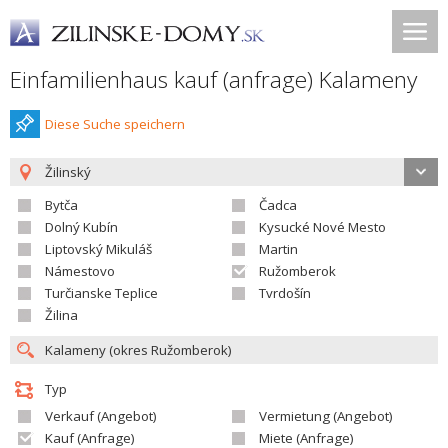
Einfamilienhaus kauf (anfrage) Kalameny
Diese Suche speichern
Žilinský
Bytča
Čadca
Dolný Kubín
Kysucké Nové Mesto
Liptovský Mikuláš
Martin
Námestovo
Ružomberok
Turčianske Teplice
Tvrdošín
Žilina
Typ
Verkauf (Angebot)
Vermietung (Angebot)
Kauf (Anfrage)
Miete (Anfrage)