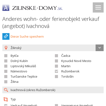
Anderes wohn- oder ferienobjekt verkauf
(angebot) Ivachnová
Diese Suche speichern
Žilinský
Bytča
Čadca
Dolný Kubín
Kysucké Nové Mesto
Liptovský Mikuláš
Martin
Námestovo
Ružomberok
Turčianske Teplice
Tvrdošín
Žilina
Typ
Verkauf (Angebot)
Vermietung (Angebot)